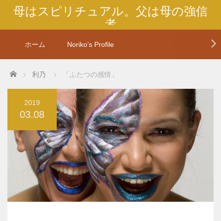
母はスピリチュアル。父は母の強信
者
私は未来を創造する。
ホーム
Noriko’s Profile
Home
利乃
「ふたつの感情」
2019
03.08